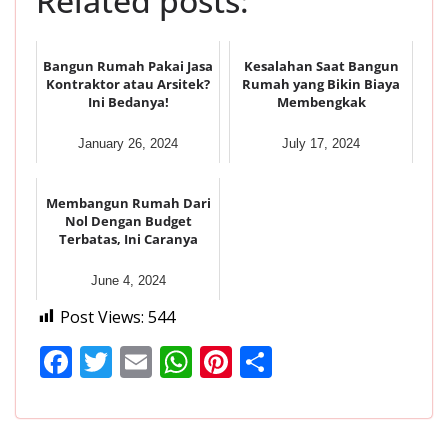
Related posts:
Bangun Rumah Pakai Jasa
Kesalahan Saat Bangun
Kontraktor atau Arsitek?
Rumah yang Bikin Biaya
Ini Bedanya!
Membengkak
January 26, 2024
July 17, 2024
Membangun Rumah Dari
Nol Dengan Budget
Terbatas, Ini Caranya
June 4, 2024
Post Views:
544
F
T
E
W
Pi
S
ac
w
m
h
nt
h
e
itt
ai
at
er
ar