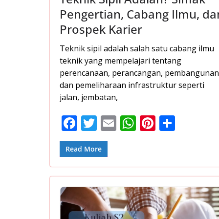
Pengertian, Cabang Ilmu, da
Prospek Karier
Teknik sipil adalah salah satu cabang ilmu
teknik yang mempelajari tentang
perencanaan, perancangan, pembangunan
dan pemeliharaan infrastruktur seperti
jalan, jembatan,
F
T
E
W
Pi
S
ac
w
m
h
nt
h
e
itt
ai
at
er
ar
Read More
b
er
l
s
e
e
o
A
st
o
p
k
p