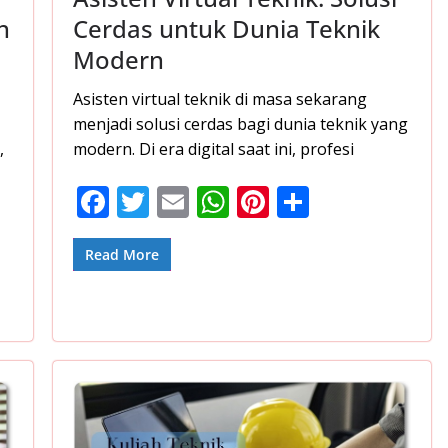
n
Cerdas untuk Dunia Teknik
Modern
Asisten virtual teknik di masa sekarang
menjadi solusi cerdas bagi dunia teknik yang
,
modern. Di era digital saat ini, profesi
F
T
E
W
Pi
S
ac
w
m
h
nt
h
e
itt
ai
at
er
ar
Read More
b
er
l
s
e
e
o
A
st
o
p
k
p