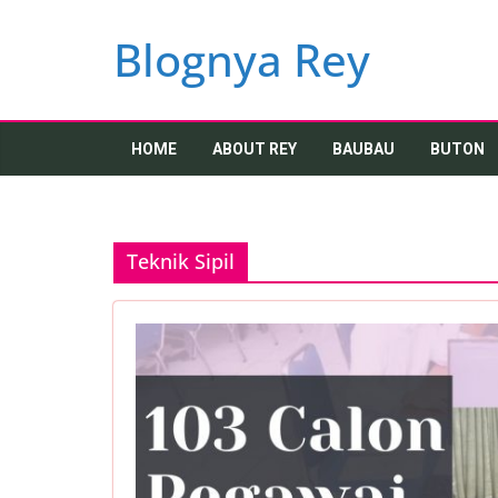
Skip
to
Blognya Rey
content
HOME
ABOUT REY
BAUBAU
BUTON
Teknik Sipil