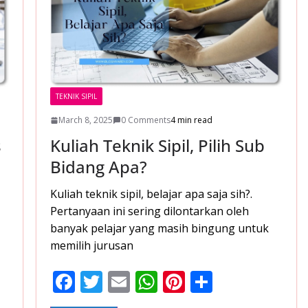
TEKNIK SIPIL
March 8, 2025
0 Comments
4 min read
s
Kuliah Teknik Sipil, Pilih Sub
Bidang Apa?
Kuliah teknik sipil, belajar apa saja sih?.
Pertanyaan ini sering dilontarkan oleh
banyak pelajar yang masih bingung untuk
memilih jurusan
F
T
E
W
Pi
S
ac
w
m
h
nt
h