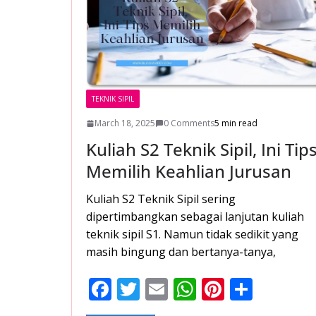
TEKNIK SIPIL
March 18, 2025
0 Comments
5 min read
Kuliah S2 Teknik Sipil, Ini Tip
Memilih Keahlian Jurusan
Kuliah S2 Teknik Sipil sering
dipertimbangkan sebagai lanjutan kuliah
teknik sipil S1. Namun tidak sedikit yang
masih bingung dan bertanya-tanya,
F
T
E
W
Pi
S
ac
w
m
h
nt
h