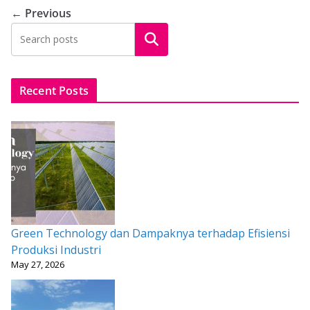
o
A
st
← Previous
o
p
Search
k
p
Recent Posts
Green Technology dan Dampaknya terhadap Efisiensi
Produksi Industri
May 27, 2026