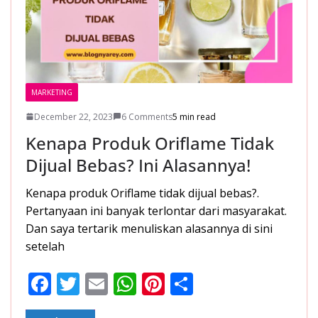
MARKETING
December 22, 2023
6 Comments
5 min read
Kenapa Produk Oriflame Tidak
Dijual Bebas? Ini Alasannya!
Kenapa produk Oriflame tidak dijual bebas?.
Pertanyaan ini banyak terlontar dari masyarakat.
Dan saya tertarik menuliskan alasannya di sini
setelah
F
T
E
W
Pi
S
ac
w
m
h
nt
h