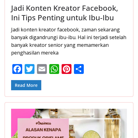
Jadi Konten Kreator Facebook,
Ini Tips Penting untuk Ibu-Ibu
Jadi konten kreator facebook, zaman sekarang
banyak digandrungi ibu-ibu. Hal ini terjadi setelah
banyak kreator senior yang memamerkan
penghasilan mereka
F
T
E
W
Pi
S
ac
w
m
h
nt
h
e
itt
ai
at
er
ar
Read More
b
er
l
s
e
e
o
A
st
o
p
k
p