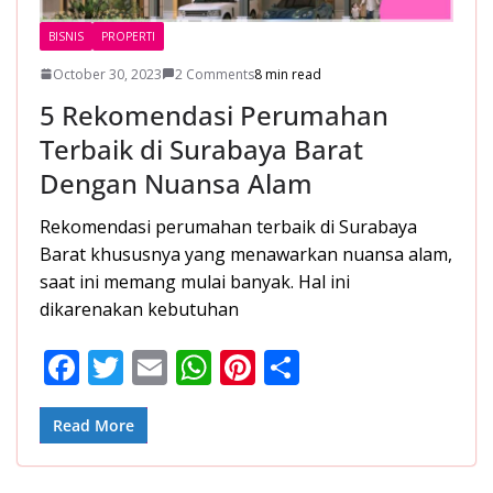
BISNIS
PROPERTI
October 30, 2023
2 Comments
8 min read
5 Rekomendasi Perumahan
Terbaik di Surabaya Barat
Dengan Nuansa Alam
Rekomendasi perumahan terbaik di Surabaya
Barat khususnya yang menawarkan nuansa alam,
saat ini memang mulai banyak. Hal ini
dikarenakan kebutuhan
F
T
E
W
Pi
S
ac
w
m
h
nt
h
e
itt
ai
at
er
ar
Read More
b
er
l
s
e
e