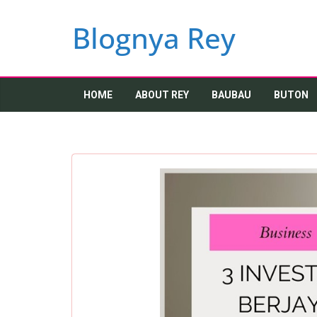
Skip
to
Blognya Rey
content
HOME
ABOUT REY
BAUBAU
BUTON