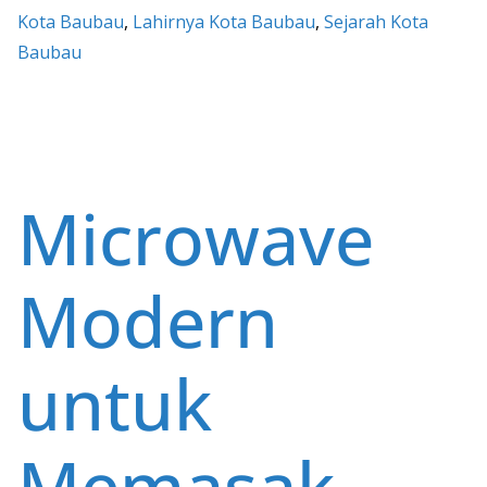
e
itt
ai
at
er
ar
Kota Baubau
, 
Lahirnya Kota Baubau
, 
Sejarah Kota
b
er
l
s
e
e
Baubau
o
A
st
o
p
k
p
Microwave
Modern
untuk
Memasak