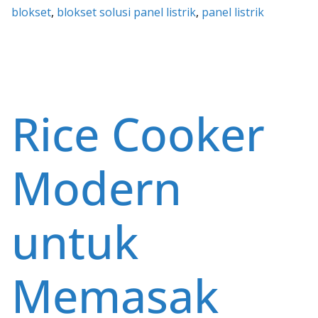
e
itt
ai
at
er
ar
blokset
, 
blokset solusi panel listrik
, 
panel listrik
b
er
l
s
e
e
o
A
st
o
p
k
p
Rice Cooker
Modern
untuk
Memasak