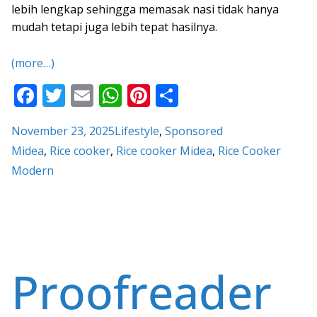
lebih lengkap sehingga memasak nasi tidak hanya
mudah tetapi juga lebih tepat hasilnya.
(more…)
F
T
E
W
Pi
S
ac
w
m
h
nt
h
November 23, 2025
Lifestyle
, 
Sponsored
e
itt
ai
at
er
ar
Midea
, 
Rice cooker
, 
Rice cooker Midea
, 
Rice Cooker
b
er
l
s
e
e
Modern
o
A
st
o
p
k
p
Proofreader