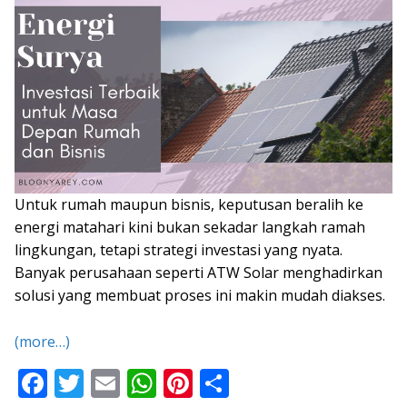
Untuk rumah maupun bisnis, keputusan beralih ke
energi matahari kini bukan sekadar langkah ramah
lingkungan, tetapi strategi investasi yang nyata.
Banyak perusahaan seperti ATW Solar menghadirkan
solusi yang membuat proses ini makin mudah diakses.
(more…)
F
T
E
W
Pi
S