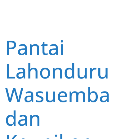
o
A
st
o
p
k
p
Pantai
Lahonduru
Wasuemba
dan