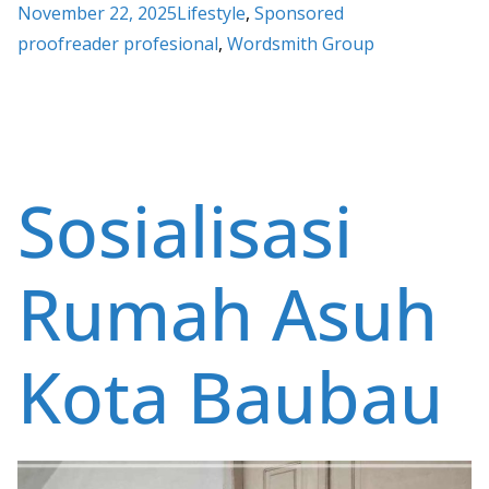
November 22, 2025
Lifestyle
, 
Sponsored
e
itt
ai
at
er
ar
proofreader profesional
, 
Wordsmith Group
b
er
l
s
e
e
o
A
st
o
p
k
p
Sosialisasi
Rumah Asuh
Kota Baubau