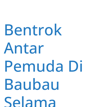
o
p
k
p
Bentrok
Antar
Pemuda Di
Baubau
Selama