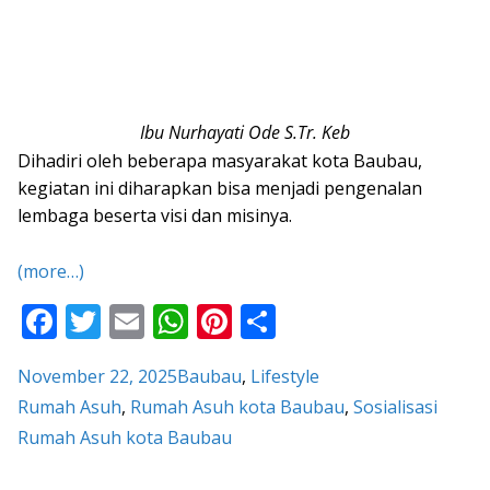
Ibu Nurhayati Ode S.Tr. Keb
Dihadiri oleh beberapa masyarakat kota Baubau,
kegiatan ini diharapkan bisa menjadi pengenalan
lembaga beserta visi dan misinya.
(more…)
F
T
E
W
Pi
S
ac
w
m
h
nt
h
November 22, 2025
Baubau
, 
Lifestyle
e
itt
ai
at
er
ar
Rumah Asuh
, 
Rumah Asuh kota Baubau
, 
Sosialisasi
b
er
l
s
e
e
Rumah Asuh kota Baubau
o
A
st