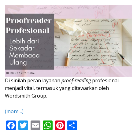
Di sinilah peran layanan
proof-reading
profesional
menjadi vital, termasuk yang ditawarkan oleh
Wordsmith Group.
(more…)
F
T
E
W
Pi
S
ac
w
m
h
nt
h