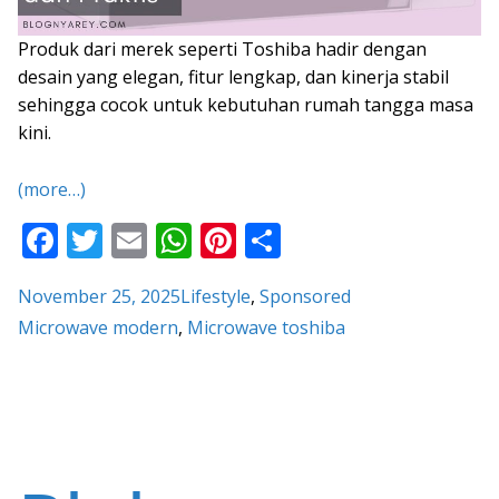
Produk dari merek seperti Toshiba hadir dengan
desain yang elegan, fitur lengkap, dan kinerja stabil
sehingga cocok untuk kebutuhan rumah tangga masa
kini.
(more…)
F
T
E
W
Pi
S
ac
w
m
h
nt
h
November 25, 2025
Lifestyle
, 
Sponsored
e
itt
ai
at
er
ar
Microwave modern
, 
Microwave toshiba
b
er
l
s
e
e
o
A
st
o
p
k
p