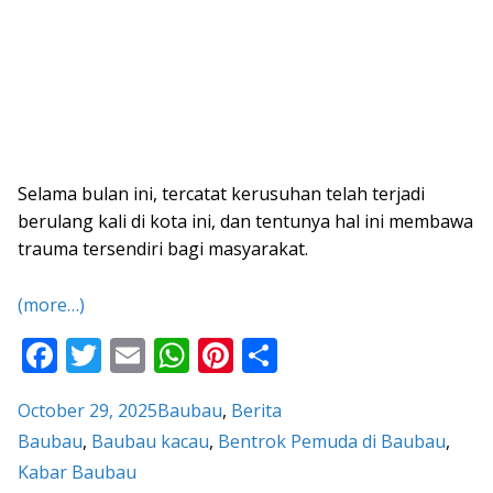
Selama bulan ini, tercatat kerusuhan telah terjadi
berulang kali di kota ini, dan tentunya hal ini membawa
trauma tersendiri bagi masyarakat.
(more…)
F
T
E
W
Pi
S
ac
w
m
h
nt
h
October 29, 2025
Baubau
, 
Berita
e
itt
ai
at
er
ar
Baubau
, 
Baubau kacau
, 
Bentrok Pemuda di Baubau
, 
b
er
l
s
e
e
Kabar Baubau