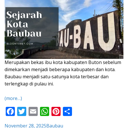
Merupakan bekas ibu kota kabupaten Buton sebelum
dimekarkan menjadi beberapa kabupaten dan kota.
Baubau menjadi satu-satunya kota terbesar dan
terlengkap di pulau ini.
(more…)
F
T
E
W
Pi
S
ac
w
m
h
nt
h
November 28, 2025
Baubau