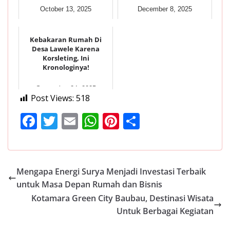
October 13, 2025
December 8, 2025
Kebakaran Rumah Di
Desa Lawele Karena
Korsleting, Ini
Kronologinya!
September 24, 2025
Post Views:
518
F
T
E
W
Pi
S
ac
w
m
h
nt
h
e
itt
ai
at
er
ar
b
er
l
s
e
e
Mengapa Energi Surya Menjadi Investasi Terbaik
o
A
st
untuk Masa Depan Rumah dan Bisnis
o
p
Kotamara Green City Baubau, Destinasi Wisata
Untuk Berbagai Kegiatan
k
p