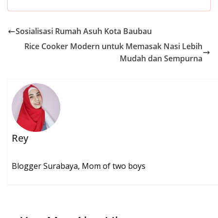
e
itt
ai
at
er
ar
b
er
l
s
e
e
Sosialisasi Rumah Asuh Kota Baubau
o
A
st
Rice Cooker Modern untuk Memasak Nasi Lebih
o
p
Mudah dan Sempurna
k
p
Rey
Blogger Surabaya, Mom of two boys