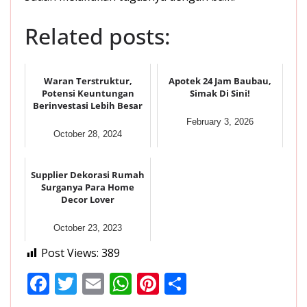
Related posts:
Waran Terstruktur,
Apotek 24 Jam Baubau,
Potensi Keuntungan
Simak Di Sini!
Berinvestasi Lebih Besar
February 3, 2026
October 28, 2024
Supplier Dekorasi Rumah
Surganya Para Home
Decor Lover
October 23, 2023
Post Views:
389
F
T
E
W
Pi
S
ac
w
m
h
nt
h