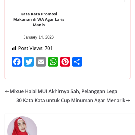
Kata Kata Promosi
Makanan di WA Agar Laris
Manis
January 14, 2023
Post Views:
701
F
T
E
W
Pi
S
ac
w
m
h
nt
h
e
itt
ai
at
er
ar
b
er
l
s
e
e
Mixue Halal MUI Akhirnya Sah, Pelanggan Lega
o
A
st
30 Kata-Kata untuk Cup Minuman Agar Menarik
o
p
k
p