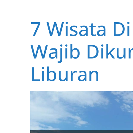
o
A
st
o
p
k
p
7 Wisata D
Wajib Diku
Liburan