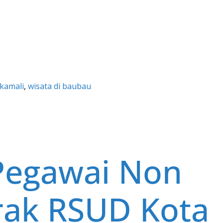
 kamali
, 
wisata di baubau
Pegawai Non
rak RSUD Kota