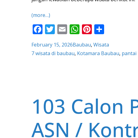
(more…)
F
T
E
W
Pi
S
ac
w
m
h
nt
h
February 15, 2026
Baubau
, 
Wisata
e
itt
ai
at
er
ar
7 wisata di baubau
, 
Kotamara Baubau
, 
pantai
b
er
l
s
e
e
o
A
st
o
p
k
p
103 Calon 
ASN / Kont