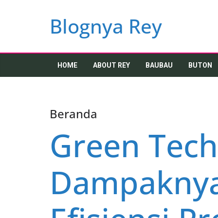
Skip
to
Blognya Rey
content
HOME
ABOUT REY
BAUBAU
BUTON
Beranda
Green Tech
Dampaknya