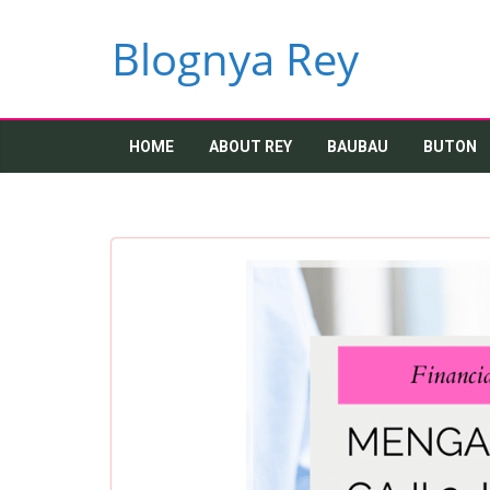
Skip
to
Blognya Rey
content
HOME
ABOUT REY
BAUBAU
BUTON