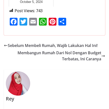
October 5, 2024
Post Views:
743
F
T
E
W
Pi
S
ac
w
m
h
nt
h
e
itt
ai
at
er
ar
b
er
l
s
e
e
Sebelum Membeli Rumah, Wajib Lakukan Hal Ini!
o
A
st
Membangun Rumah Dari Nol Dengan Budget
o
p
Terbatas, Ini Caranya
k
p
Rey